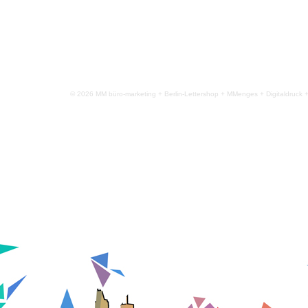
© 2026 MM büro-marketing + Berlin-Lettershop + MMenges + Digitaldruck 