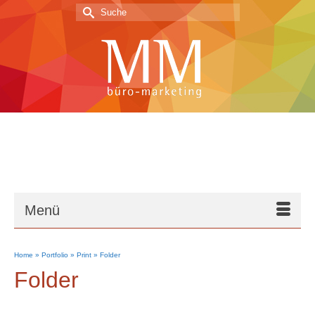
Suche
nach:
Menü
Home
»
Portfolio
»
Print
»
Folder
Folder